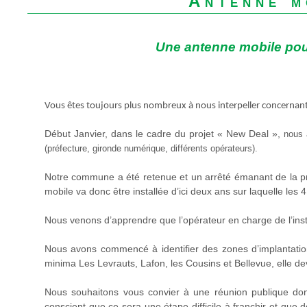
Antenne m
Une antenne mobile pour
Vous êtes toujours plus nombreux à nous interpeller concernant
Début Janvier, dans le cadre du projet « New Deal »,
nous 
(préfecture, gironde numérique, différents opérateurs).
Notre commune a été retenue et un arrêté émanant de la pr
mobile va donc être installée d’ici deux ans sur laquelle les 
Nous venons d’apprendre que l’opérateur en charge de l’inst
Nous avons commencé à identifier des zones d’implantati
minima Les Levrauts, Lafon, les Cousins et Bellevue, elle de
Nous souhaitons vous convier à une réunion publique dont 
conscient que ce sera une étape difficile à franchir et que 