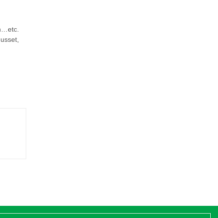
n…etc.
usset,