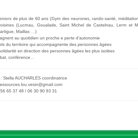
 seniors de plus de 60 ans (Gym des neurones, rando-santé, méditatio
oisines (Lucmau, Goualade, Saint Michel de Castelnau, Lerm et M
artigue, Maillas …)
pagnent au quotidien un proche e perte d'autonomie
nels du territoire qui accompagnente des personnes âgées
 solidarité en direction des personnes âgées les plus isolées
ébat, conférence...
 : Stella AUCHARLES coordinatrice
ressources.lou.vesin@gmail.com
 56 65 37 48 / 06 30 90 93 31