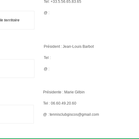
Tel: +33.5.56.65.83.65
@ :
e territoire
Président : Jean-Louis Barbot
Tel :
@ :
Présidente : Marie Gilbin
Tel : 06.60.49.20.60
@ : tennisclubgiscos@gmail.com